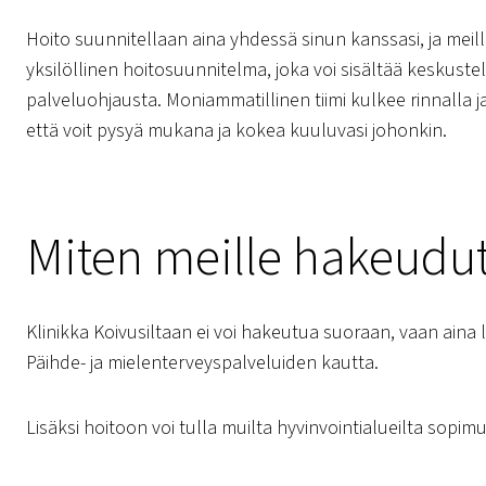
Hoito suunnitellaan aina yhdessä sinun kanssasi, ja meill
yksilöllinen hoitosuunnitelma, joka voi sisältää keskust
palveluohjausta. Moniammatillinen tiimi kulkee rinnall
että voit pysyä mukana ja kokea kuuluvasi johonkin.
Miten meille hakeudu
Klinikka Koivusiltaan ei voi hakeutua suoraan, vaan aina
Päihde- ja mielenterveyspalveluiden kautta.
Lisäksi hoitoon voi tulla muilta hyvinvointialueilta sopi