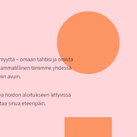
yyttä – omaan tahtiisi ja omista
oniammatillinen tiimimme yhdessä
min avuin.
a hoidon aloitukseen liittyvissä
taa sinua eteenpäin.