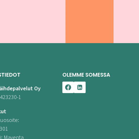
STIEDOT
OLEMME SOMESSA
äihdepalvelut Oy
3423230-1
kut
uosoite:
301
i: Maventa