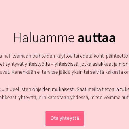
Haluamme
auttaa
hallitsemaan päihteiden käyttöä tai edetä kohti päihteettöm
et syntyvät yhteistyöllä – yhteisöissä, jotka asiakkaat ja m
at. Kenenkään ei tarvitse jäädä yksin tai selvitä kaikesta o
lueellisten ohjeiden mukaisesti. Saat meiltä tietoa ja tuke
ohkeasti yhteyttä, niin katsotaan yhdessä, miten voimme aut
Ota yhteyttä