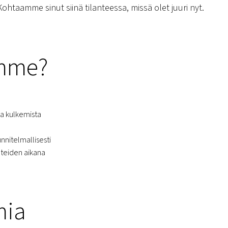
Kohtaamme sinut siinä tilanteessa, missä olet juuri nyt.
amme?
lla kulkemista
unnitelmallisesti
anteiden aikana
mia