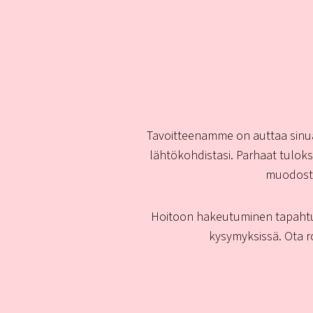
Tietoa yrityksestä
Tavoitteenamme on auttaa sinua 
lähtökohdistasi. Parhaat tuloks
muodostav
Hoitoon hakeutuminen tapahtuu a
kysymyksissä. Ota r