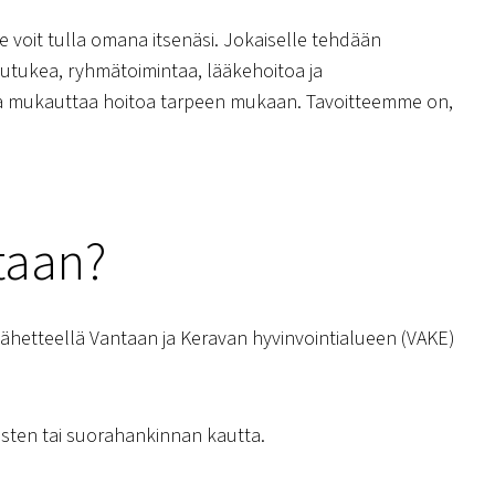
e voit tulla omana itsenäsi. Jokaiselle tehdään
elutukea, ryhmätoimintaa, lääkehoitoa ja
a ja mukauttaa hoitoa tarpeen mukaan. Tavoitteemme on,
taan?
 lähetteellä Vantaan ja Keravan hyvinvointialueen (VAKE)
musten tai suorahankinnan kautta.