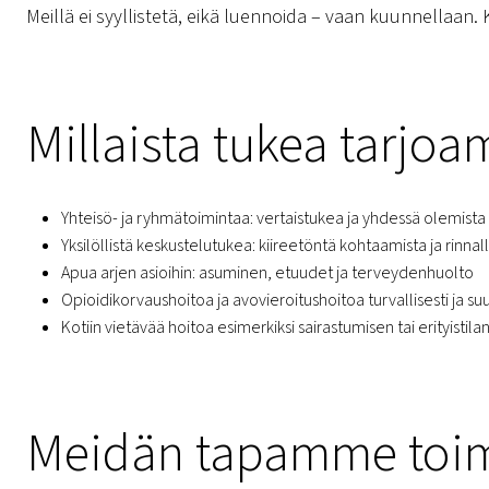
Meillä ei syyllistetä, eikä luennoida – vaan kuunnellaan. 
Millaista tukea tarjo
Yhteisö- ja ryhmätoimintaa: vertaistukea ja yhdessä olemista
Yksilöllistä keskustelutukea: kiireetöntä kohtaamista ja rinna
Apua arjen asioihin: asuminen, etuudet ja terveydenhuolto
Opioidikorvaushoitoa ja avovieroitushoitoa turvallisesti ja su
Kotiin vietävää hoitoa esimerkiksi sairastumisen tai erityistil
Meidän tapamme toi