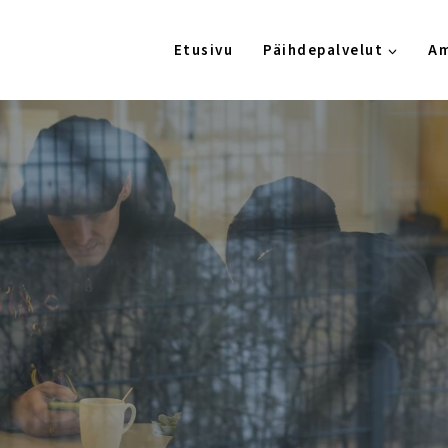
Etusivu
Päihdepalvelut
Am