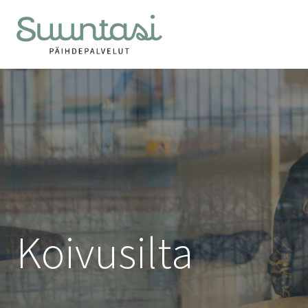
Siirry
sisältöön
Koivusilta