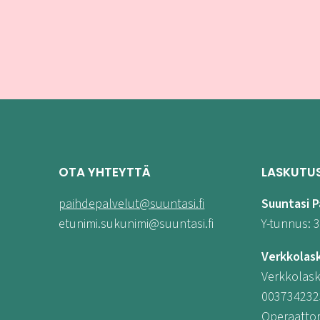
OTA YHTEYTTÄ
LASKUTU
paihdepalvelut@suuntasi.fi
Suuntasi P
etunimi.sukunimi@suuntasi.fi
Y-tunnus: 
Verkkolas
Verkkolask
003734232
Operaattor